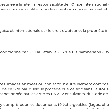
estinée à limiter la responsabilité de l'Office international
clure sa responsabilité pour des questions qui ne peuvent être
aise et internationale sur le droit d'auteur et la propriété int
t coordonné par l’OiEau, établi à - 15 rue E. Chamberland -
tes, images animées ou non et tout autre élément composant
e de ce Site par quelque procédé que ce soit sans l'autoris
nctionnée par les articles L.335-2 et suivants. du Code de la
 y compris pour les documents téléchargeables (logos, photo