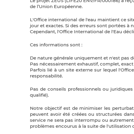
Le projet ZEUS (LIFE20 ENV/FR/000186) a re
de l’Union Européenne.
L'Office international de l'eau maintient ce s
jour et exactes. Si des erreurs sont portées à 
Cependant, l'Office International de l'Eau déc
Ces informations sont :
De nature générale uniquement et n'est pas dest
Pas nécessairement exhaustif, complet, exact 
Parfois lié à un site externe sur lequel l'Off
responsabilité.
Pas de conseils professionnels ou juridiques
qualifié).
Notre objectif est de minimiser les perturba
peuvent avoir été créées ou structurées dan
service ne sera pas interrompu ou autrement a
problèmes encourus à la suite de l'utilisation d