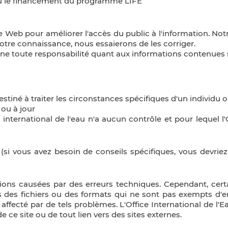
çu le financement du programme LIFE
ite Web pour améliorer l'accès du public à l'information. Not
notre connaissance, nous essaierons de les corriger.
line toute responsabilité quant aux informations contenues s
iné à traiter les circonstances spécifiques d'un individu ou
ou à jour
ice international de l'eau n'a aucun contrôle et pour lequel 
 (si vous avez besoin de conseils spécifiques, vous devri
tions causées par des erreurs techniques. Cependant, cer
s des fichiers ou des formats qui ne sont pas exempts d'e
ffecté par de tels problèmes. L'Office International de l'Ea
e ce site ou de tout lien vers des sites externes.